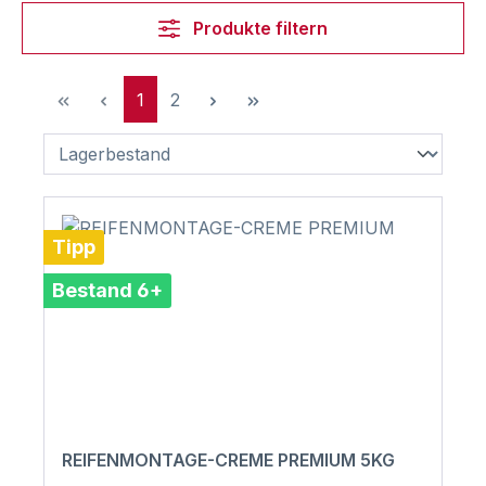
Produkte filtern
Seite
Seite
1
2
Tipp
Bestand 6+
REIFENMONTAGE-CREME PREMIUM 5KG