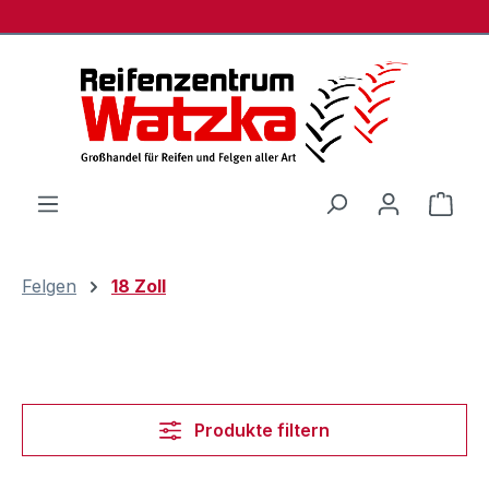
Zum Hauptinhalt springen
Ware
Felgen
18 Zoll
Produkte filtern