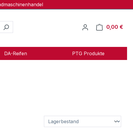
andmaschinenhandel
0,00 €
Ware
DA-Reifen
PTG Produkte