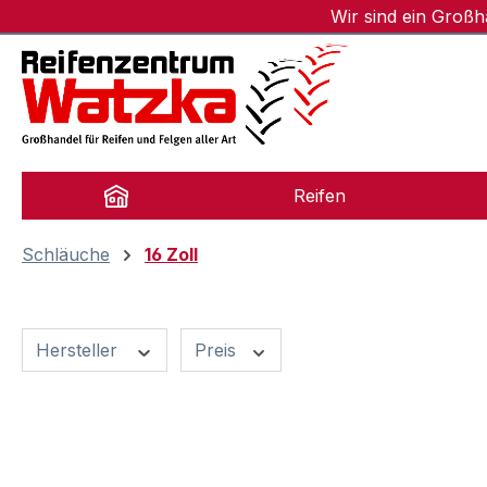
Wir sind ein Groß
m Hauptinhalt springen
Zur Suche springen
Zur Hauptnavigation springen
Reifen
Schläuche
16 Zoll
Hersteller
Preis