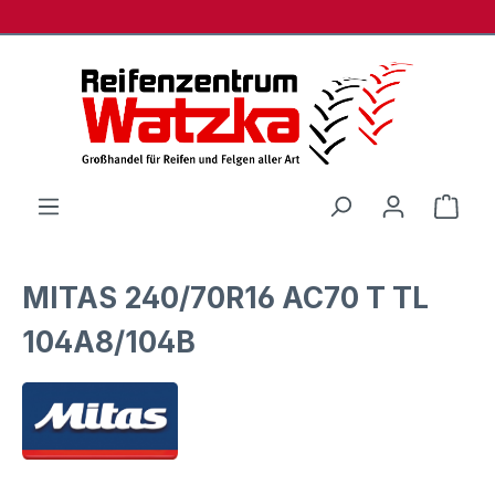
Zum Hauptinhalt springen
Ware
MITAS 240/70R16 AC70 T TL
104A8/104B