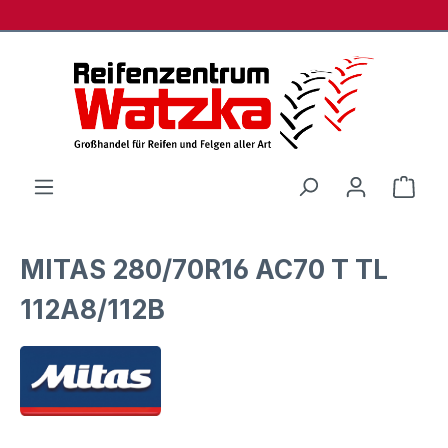
Zum Hauptinhalt springen
Ware
MITAS 280/70R16 AC70 T TL
112A8/112B