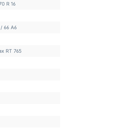
70 R 16
/ 66 A6
ax RT 765