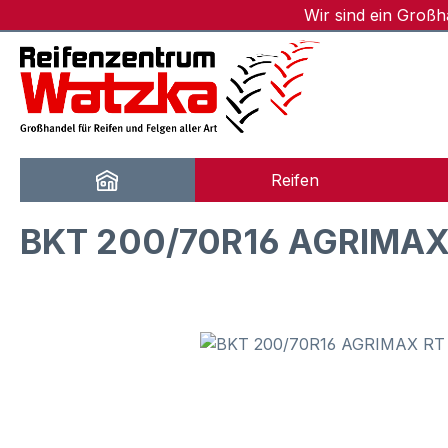
Wir sind ein Groß
m Hauptinhalt springen
Zur Suche springen
Zur Hauptnavigation springen
Reifen
BKT 200/70R16 AGRIMAX
Bildergalerie überspringen