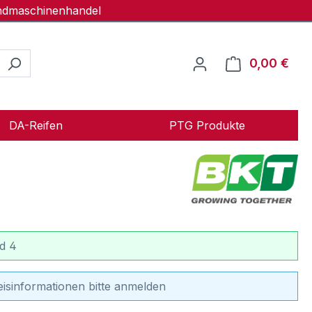
andmaschinenhandel
0,00 €
Ware
DA-Reifen
PTG Produkte
d 4
eisinformationen bitte anmelden