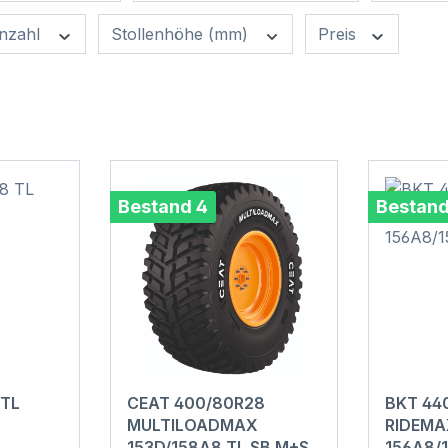
anzahl
Stollenhöhe (mm)
Preis
Bestand 4
Bestand
 TL
CEAT 400/80R28
BKT 44
MULTILOADMAX
RIDEMA
153D/158A8 TL SB M+S
156A8/