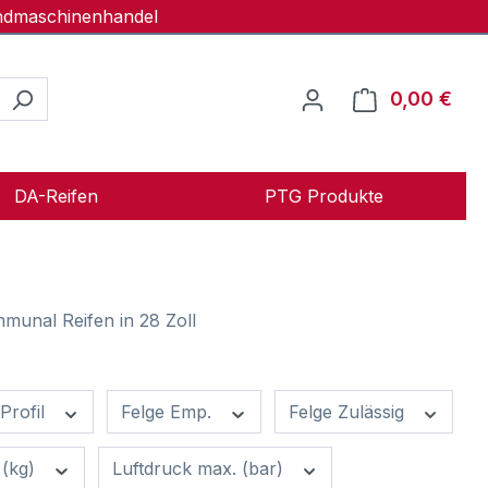
andmaschinenhandel
0,00 €
Ware
DA-Reifen
PTG Produkte
munal Reifen in 28 Zoll
Profil
Felge Emp.
Felge Zulässig
 (kg)
Luftdruck max. (bar)