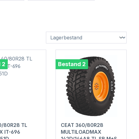
 2
Bestand 2
0/80R28 TL
CEAT 360/80R28
X IT-696
MULTILOADMAX
151D
142D/146A8 TL SB M+S