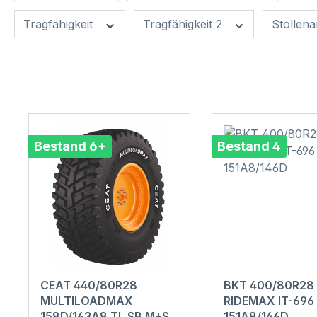
Tragfähigkeit
Tragfähigkeit 2
Stollen
Bestand 6+
Bestand 4
CEAT 440/80R28
BKT 400/80R28
MULTILOADMAX
RIDEMAX IT-696
158D/163A8 TL SB M+S
151A8/146D