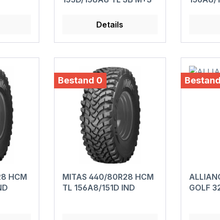
Details
Bestand 0
Bestand
28 HCM
MITAS 440/80R28 HCM
ALLIANC
ND
TL 156A8/151D IND
GOLF 3