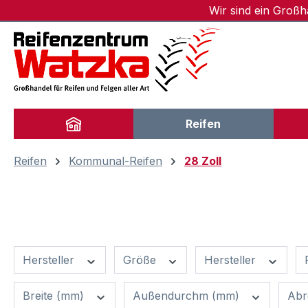
Wir sind ein Groß
m Hauptinhalt springen
Zur Suche springen
Zur Hauptnavigation springen
Reifen
Reifen
Kommunal-Reifen
28 Zoll
Hersteller
Größe
Hersteller
Breite (mm)
Außendurchm (mm)
Abr