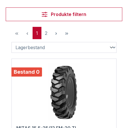
Produkte filtern
Seite
Seite
1
2
Bestand 0