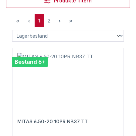
Produkte filtern
Seite
Seite
1
2
Bestand 6+
MITAS 6.50-20 10PR NB37 TT