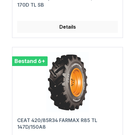
170D TL SB
Details
Bestand 6+
CEAT 420/85R34 FARMAX R85 TL
147D/150A8