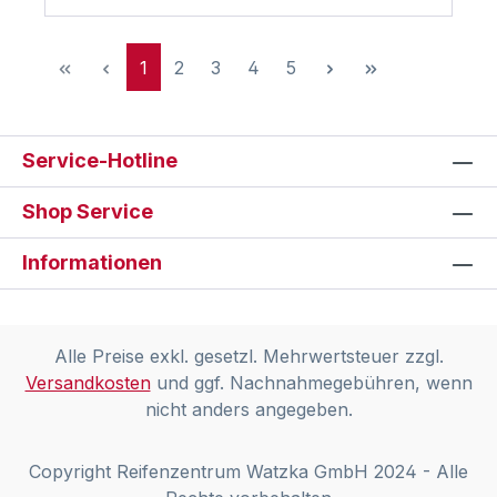
Seite
Seite
Seite
Seite
Seite
1
2
3
4
5
Service-Hotline
Shop Service
Informationen
Alle Preise exkl. gesetzl. Mehrwertsteuer zzgl.
Versandkosten
und ggf. Nachnahmegebühren, wenn
nicht anders angegeben.
Copyright Reifenzentrum Watzka GmbH 2024 - Alle