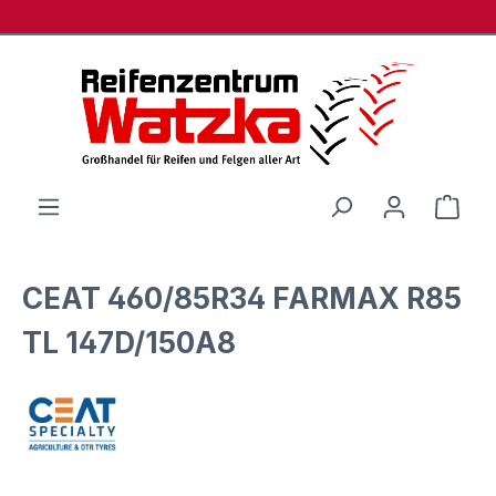
Zum Hauptinhalt springen
Ware
CEAT 460/85R34 FARMAX R85
TL 147D/150A8