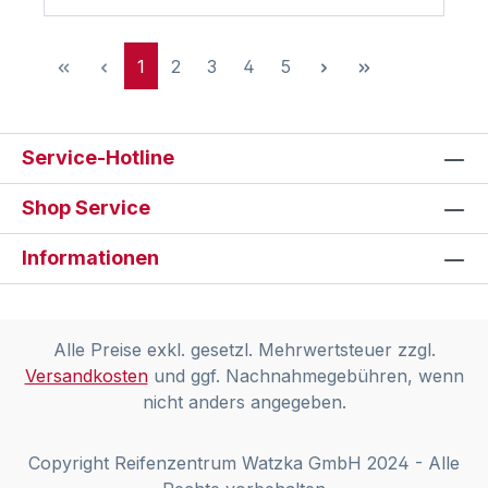
Seite
Seite
Seite
Seite
Seite
1
2
3
4
5
Service-Hotline
Shop Service
Informationen
Alle Preise exkl. gesetzl. Mehrwertsteuer zzgl.
Versandkosten
und ggf. Nachnahmegebühren, wenn
nicht anders angegeben.
Copyright Reifenzentrum Watzka GmbH 2024 - Alle