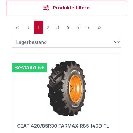
Produkte filtern
Seite
Seite
Seite
Seite
Seite
1
2
3
4
5
Bestand 6+
CEAT 420/85R30 FARMAX R85 140D TL