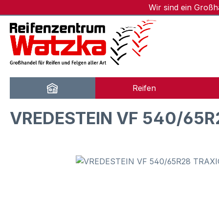
Wir sind ein Groß
m Hauptinhalt springen
Zur Suche springen
Zur Hauptnavigation springen
Reifen
VREDESTEIN VF 540/65R
Bildergalerie überspringen