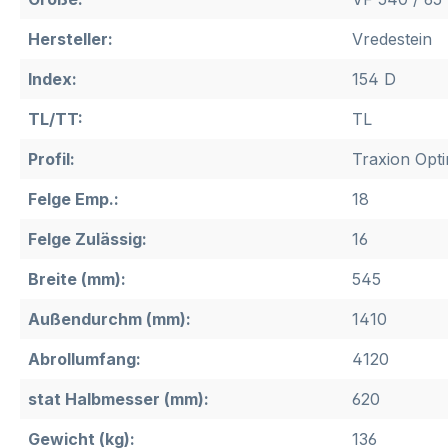
Hersteller:
Vredestein
Index:
154 D
TL/TT:
TL
Profil:
Traxion Opti
Felge Emp.:
18
Felge Zulässig:
16
Breite (mm):
545
Außendurchm (mm):
1410
Abrollumfang:
4120
stat Halbmesser (mm):
620
Gewicht (kg):
136