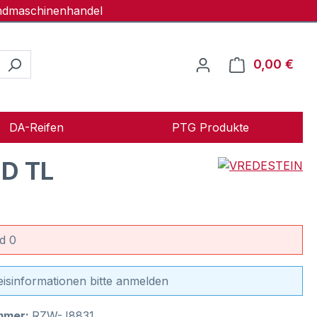
andmaschinenhandel
0,00 €
Ware
DA-Reifen
PTG Produkte
D TL
d 0
eisinformationen bitte anmelden
mmer:
RZW-J8831