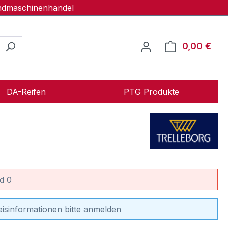
andmaschinenhandel
0,00 €
Ware
DA-Reifen
PTG Produkte
d 0
eisinformationen bitte anmelden