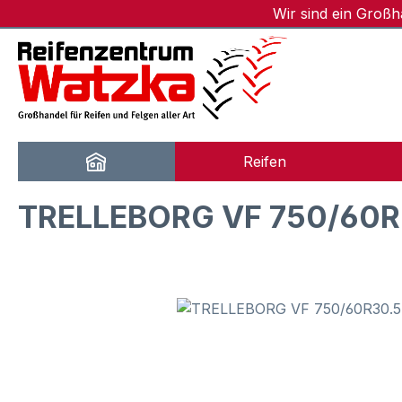
Wir sind ein Groß
m Hauptinhalt springen
Zur Suche springen
Zur Hauptnavigation springen
Reifen
TRELLEBORG VF 750/60R3
Bildergalerie überspringen