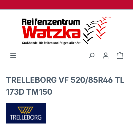
Zum Hauptinhalt springen
Ware
TRELLEBORG VF 520/85R46 TL
173D TM150