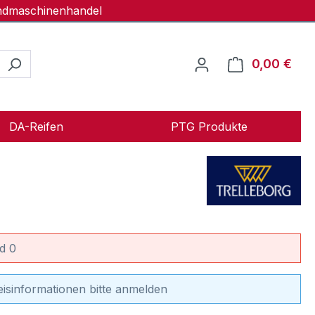
andmaschinenhandel
0,00 €
Ware
DA-Reifen
PTG Produkte
d 0
eisinformationen bitte anmelden