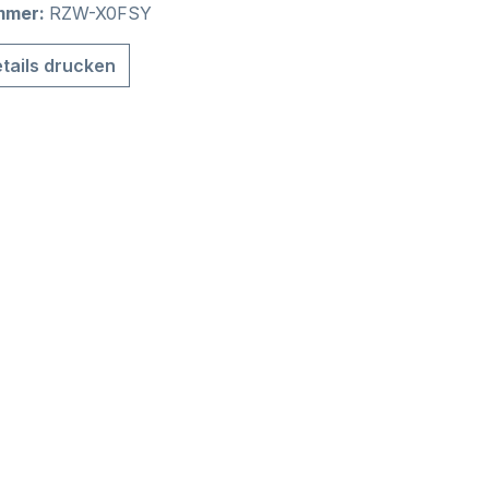
mmer:
RZW-X0FSY
tails drucken