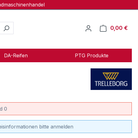
andmaschinenhandel
0,00 €
Ware
DA-Reifen
PTG Produkte
d 0
eisinformationen bitte anmelden