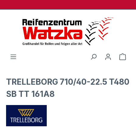
Zum Hauptinhalt springen
Ware
TRELLEBORG 710/40-22.5 T480
SB TT 161A8