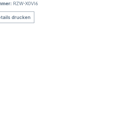
mmer:
RZW-X0VI6
tails drucken