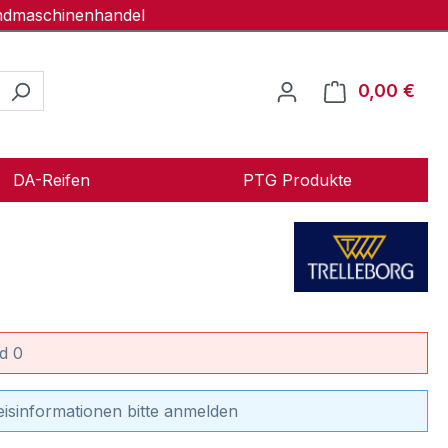
andmaschinenhandel
0,00 €
Ware
DA-Reifen
PTG Produkte
d 0
eisinformationen bitte anmelden