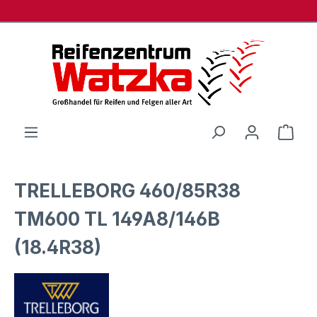
Zum Hauptinhalt springen
Ware
TRELLEBORG 460/85R38
TM600 TL 149A8/146B
(18.4R38)