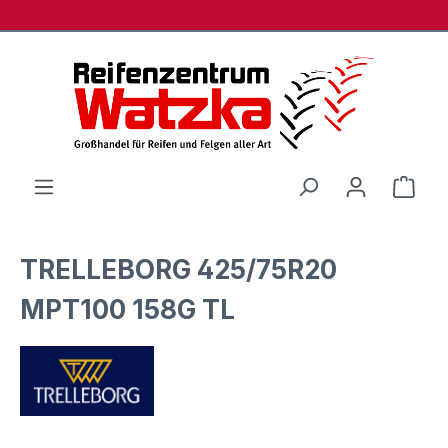
Zum Hauptinhalt springen
Ware
TRELLEBORG 425/75R20
MPT100 158G TL