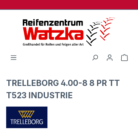
Zum Hauptinhalt springen
Ware
TRELLEBORG 4.00-8 8 PR TT
T523 INDUSTRIE