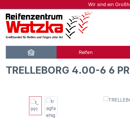
Wir sind ein Groß
m Hauptinhalt springen
Zur Suche springen
Zur Hauptnavigation springen
Reifen
TRELLEBORG 4.00-6 6 PR
Bildergalerie überspringen