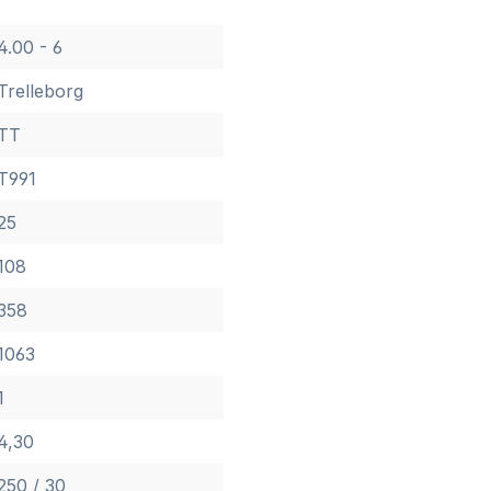
4.00 - 6
Trelleborg
TT
T991
25
108
358
1063
1
4,30
250 / 30