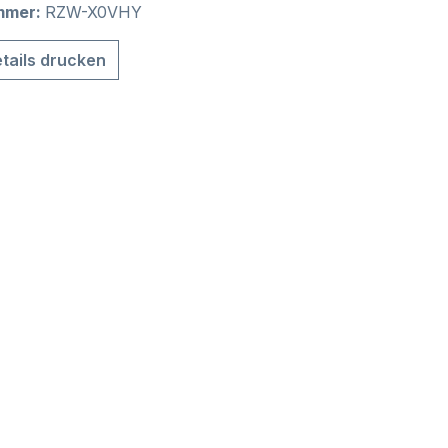
mmer:
RZW-X0VHY
tails drucken