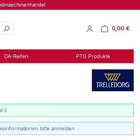
andmaschinenhandel
0,00 €
Ware
DA-Reifen
PTG Produkte
d 2
eisinformationen bitte anmelden