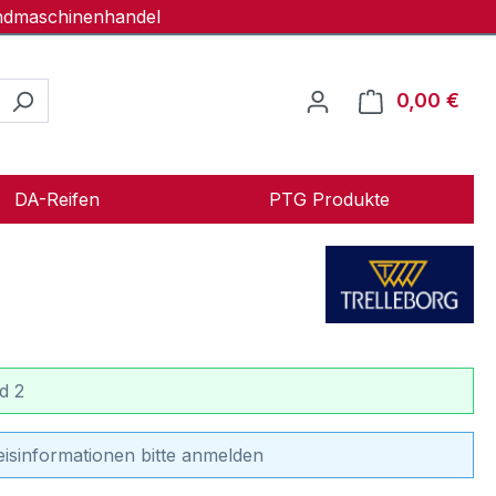
andmaschinenhandel
0,00 €
Ware
DA-Reifen
PTG Produkte
d 2
eisinformationen bitte anmelden