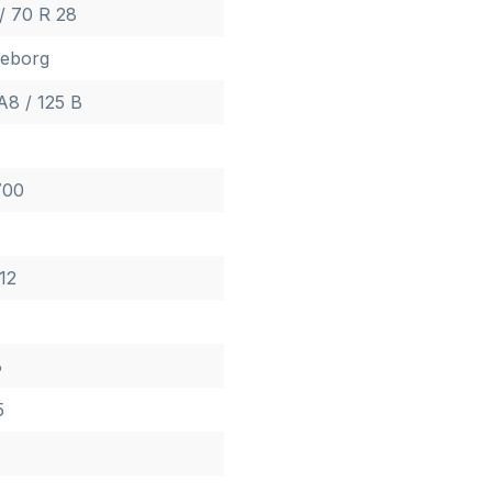
/ 70 R 28
leborg
A8 / 125 B
00
 12
6
5