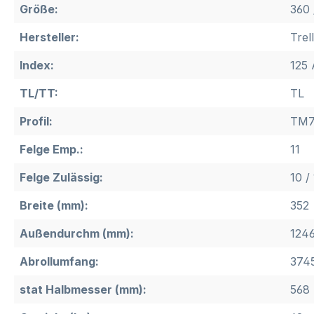
Größe:
360 
Hersteller:
Trel
Index:
125 
TL/TT:
TL
Profil:
TM7
Felge Emp.:
11
Felge Zulässig:
10 /
Breite (mm):
352
Außendurchm (mm):
124
Abrollumfang:
374
stat Halbmesser (mm):
568