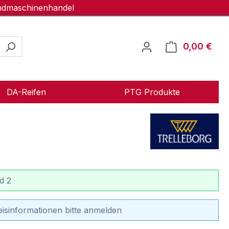
andmaschinenhandel
0,00 €
Ware
DA-Reifen
PTG Produkte
d 2
eisinformationen bitte anmelden