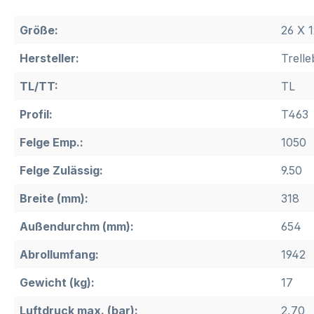
Größe:
26 X 1
Hersteller:
Trell
TL/TT:
TL
Profil:
T463
Felge Emp.:
1050
Felge Zulässig:
9.50
Breite (mm):
318
Außendurchm (mm):
654
Abrollumfang:
1942
Gewicht (kg):
17
Luftdruck max. (bar):
2,70