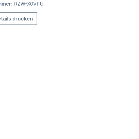
mmer:
RZW-X0VFU
tails drucken