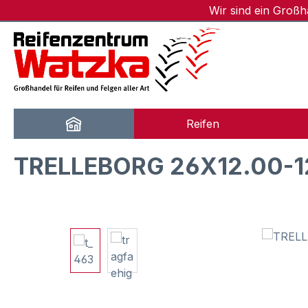
Wir sind ein Groß
m Hauptinhalt springen
Zur Suche springen
Zur Hauptnavigation springen
Reifen
TRELLEBORG 26X12.00-1
Bildergalerie überspringen