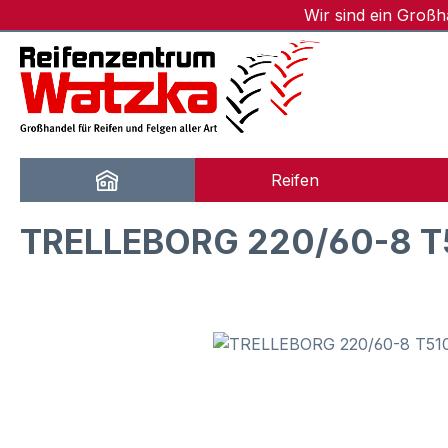
Wir sind ein Groß
m Hauptinhalt springen
Zur Suche springen
Zur Hauptnavigation springen
Reifen
TRELLEBORG 220/60-8 T
Bildergalerie überspringen