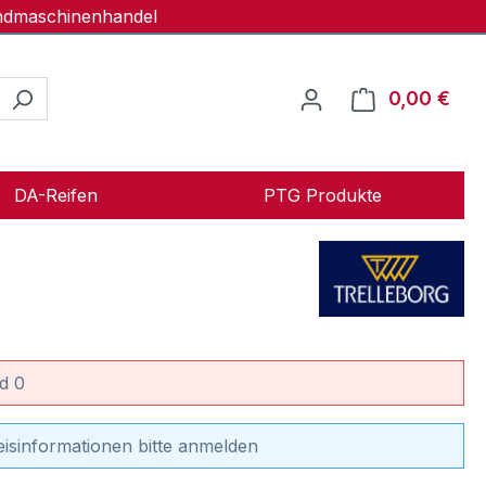
andmaschinenhandel
0,00 €
Ware
DA-Reifen
PTG Produkte
d 0
eisinformationen bitte anmelden