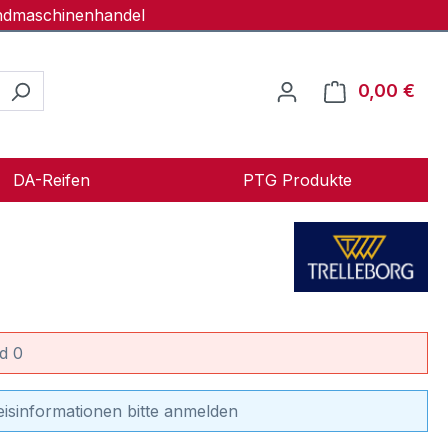
andmaschinenhandel
0,00 €
Ware
DA-Reifen
PTG Produkte
d 0
eisinformationen bitte anmelden