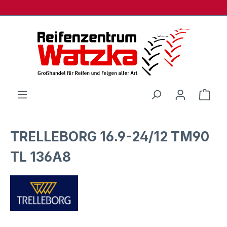
Zum Hauptinhalt springen
Ware
TRELLEBORG 16.9-24/12 TM90
TL 136A8