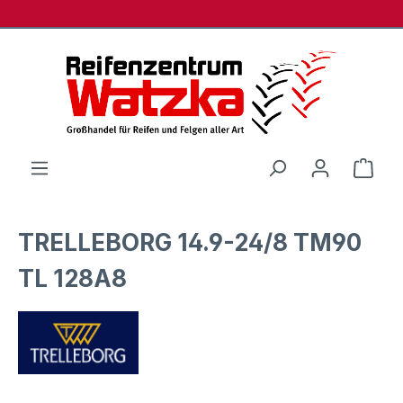
Zum Hauptinhalt springen
Ware
TRELLEBORG 14.9-24/8 TM90
TL 128A8