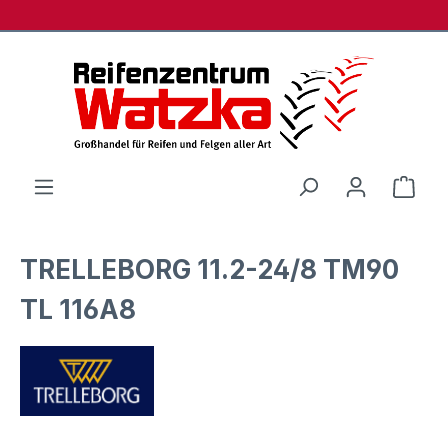
Zum Hauptinhalt springen
Ware
TRELLEBORG 11.2-24/8 TM90
TL 116A8