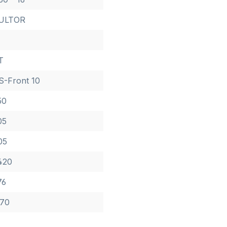
ULTOR
T
S-Front 10
50
05
05
420
76
,70