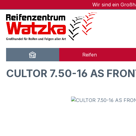
Wir sind ein Groß
m Hauptinhalt springen
Zur Suche springen
Zur Hauptnavigation springen
Reifen
CULTOR 7.50-16 AS FRON
Bildergalerie überspringen