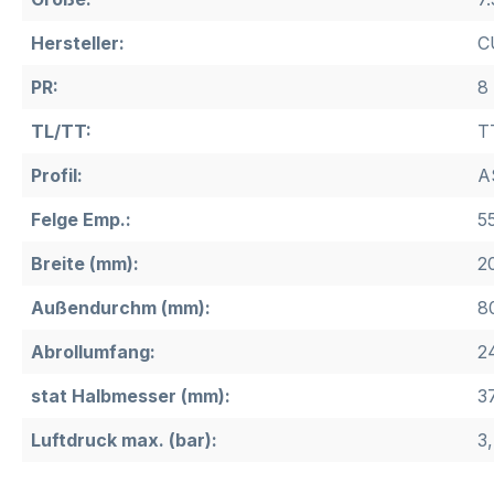
Hersteller:
C
PR:
8
TL/TT:
T
Profil:
A
Felge Emp.:
5
Breite (mm):
2
Außendurchm (mm):
8
Abrollumfang:
2
stat Halbmesser (mm):
3
Luftdruck max. (bar):
3