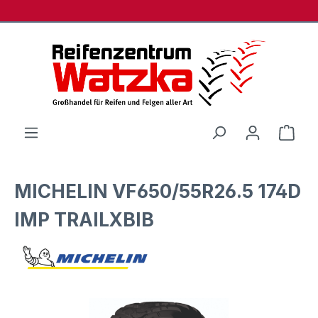
Zum Hauptinhalt springen
Ware
MICHELIN VF650/55R26.5 174D
IMP TRAILXBIB
Bildergalerie überspringen