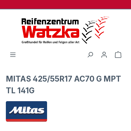
Zum Hauptinhalt springen
Ware
MITAS 425/55R17 AC70 G MPT
TL 141G