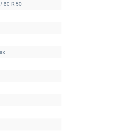
/ 80 R 50
ax