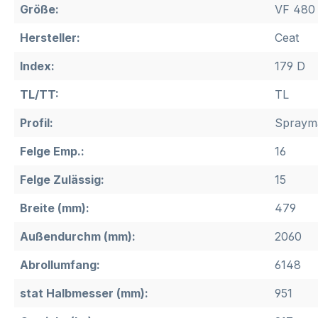
Größe:
VF 480 
Hersteller:
Ceat
Index:
179 D
TL/TT:
TL
Profil:
Spraym
Felge Emp.:
16
Felge Zulässig:
15
Breite (mm):
479
Außendurchm (mm):
2060
Abrollumfang:
6148
stat Halbmesser (mm):
951