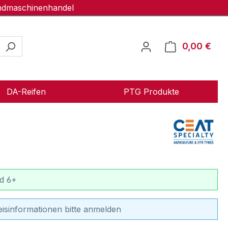
andmaschinenhandel
0,00 €
Ware
DA-Reifen
PTG Produkte
d 6+
eisinformationen bitte anmelden