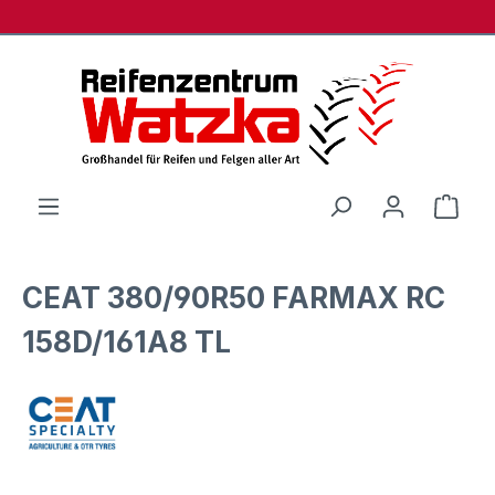
Zum Hauptinhalt springen
Ware
CEAT 380/90R50 FARMAX RC
158D/161A8 TL