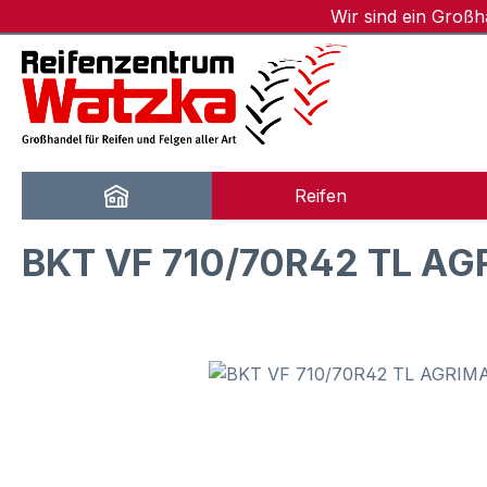
Wir sind ein Groß
m Hauptinhalt springen
Zur Suche springen
Zur Hauptnavigation springen
Reifen
BKT VF 710/70R42 TL A
Bildergalerie überspringen