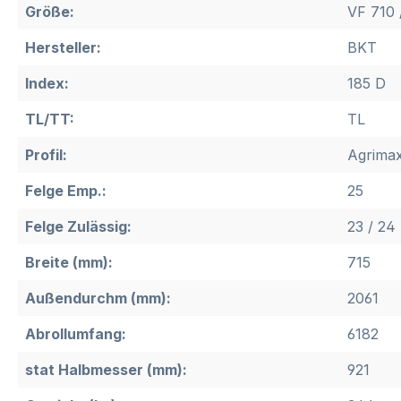
Größe:
VF 710 
Hersteller:
BKT
Index:
185 D
TL/TT:
TL
Profil:
Agrimax
Felge Emp.:
25
Felge Zulässig:
23 / 24
Breite (mm):
715
Außendurchm (mm):
2061
Abrollumfang:
6182
stat Halbmesser (mm):
921