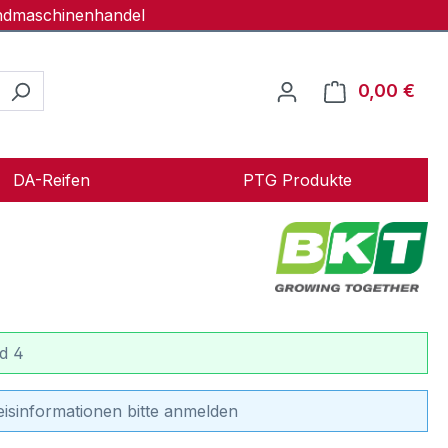
andmaschinenhandel
0,00 €
Ware
DA-Reifen
PTG Produkte
d 4
eisinformationen bitte anmelden