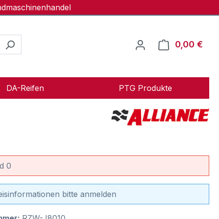
andmaschinenhandel
0,00 €
Ware
DA-Reifen
PTG Produkte
d 0
eisinformationen bitte anmelden
mmer:
RZW-J8010