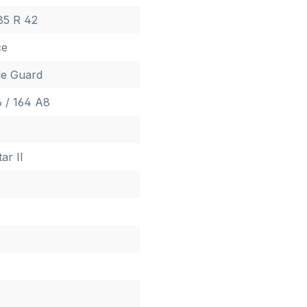
85 R 42
ce
le Guard
 / 164 A8
ar II