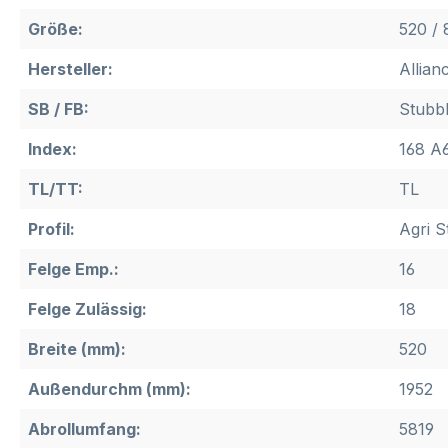
Größe:
520 / 
Hersteller:
Allian
SB / FB:
Stubb
Index:
168 A6
TL/TT:
TL
Profil:
Agri St
Felge Emp.:
16
Felge Zulässig:
18
Breite (mm):
520
Außendurchm (mm):
1952
Abrollumfang:
5819