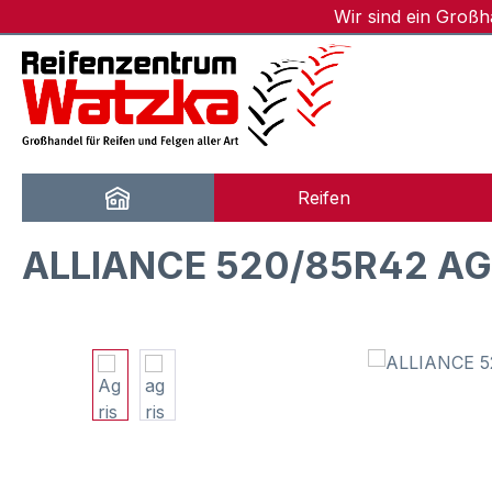
Wir sind ein Groß
m Hauptinhalt springen
Zur Suche springen
Zur Hauptnavigation springen
Reifen
ALLIANCE 520/85R42 AGR
Bildergalerie überspringen