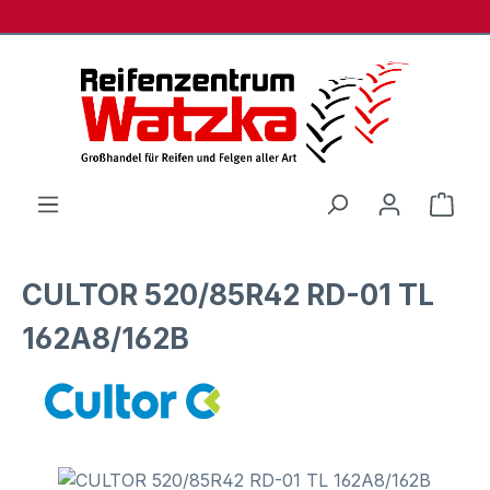
Zum Hauptinhalt springen
Ware
CULTOR 520/85R42 RD-01 TL
162A8/162B
Bildergalerie überspringen