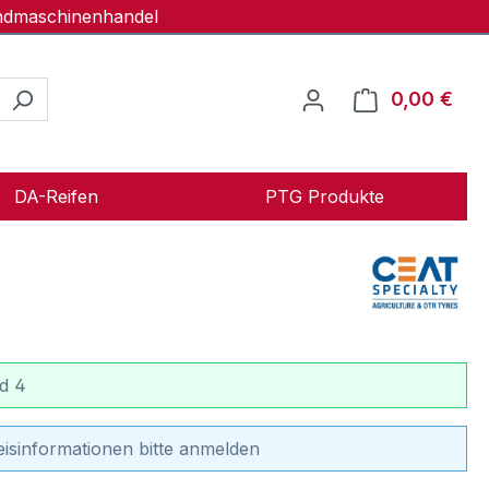
andmaschinenhandel
0,00 €
Ware
DA-Reifen
PTG Produkte
d 4
eisinformationen bitte anmelden