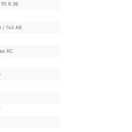
 95 R 38
D / 143 A8
ax RC
0
7