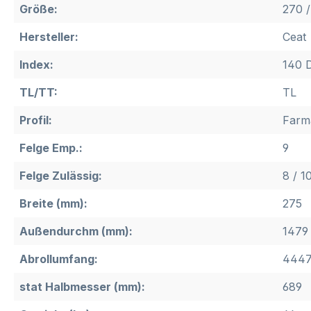
Größe:
270 /
Hersteller:
Ceat
Index:
140 
TL/TT:
TL
Profil:
Farm
Felge Emp.:
9
Felge Zulässig:
8 / 1
Breite (mm):
275
Außendurchm (mm):
1479
Abrollumfang:
444
stat Halbmesser (mm):
689