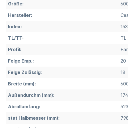
Größe:
600
Hersteller:
Cea
Index:
153
TL/TT:
TL
Profil:
Fa
Felge Emp.:
20
Felge Zulässig:
18
Breite (mm):
60
Außendurchm (mm):
17
Abrollumfang:
52
stat Halbmesser (mm):
79