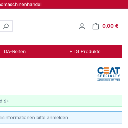
andmaschinenhandel
0,00 €
Ware
DA-Reifen
PTG Produkte
d 6+
eisinformationen bitte anmelden