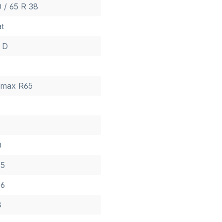
 / 65 R 38
t
 D
rmax R65
0
45
36
8