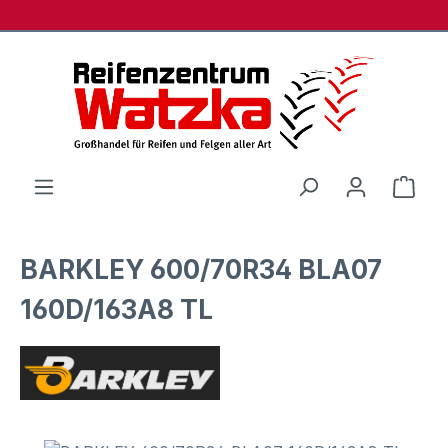
Zum Hauptinhalt springen
Ware
BARKLEY 600/70R34 BLA07
160D/163A8 TL