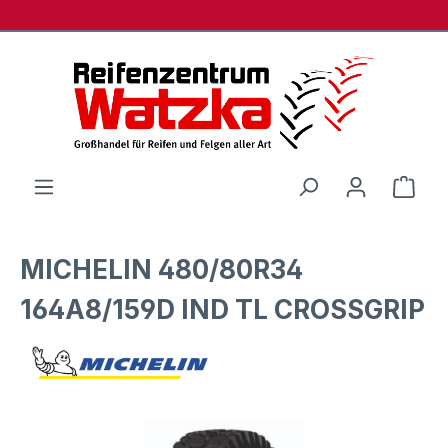
Zum Hauptinhalt springen
Ware
MICHELIN 480/80R34
164A8/159D IND TL CROSSGRIP
Bildergalerie überspringen