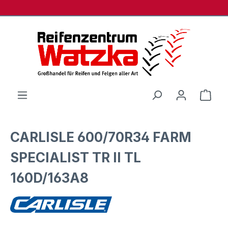
Zum Hauptinhalt springen
Ware
CARLISLE 600/70R34 FARM
SPECIALIST TR II TL
160D/163A8