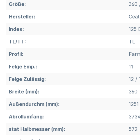
Größe:
360 
Hersteller:
Ceat
Index:
125 
TL/TT:
TL
Profil:
Far
Felge Emp.:
11
Felge Zulässig:
12 / 
Breite (mm):
360
Außendurchm (mm):
1251
Abrollumfang:
373
stat Halbmesser (mm):
572