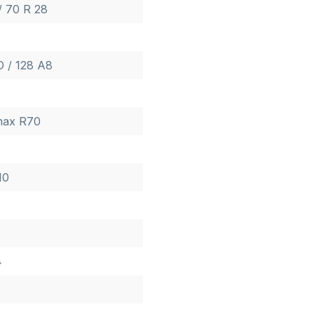
/ 70 R 28
D / 128 A8
max R70
10
4