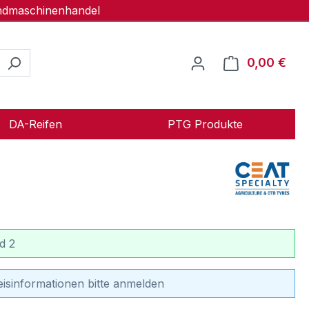
andmaschinenhandel
0,00 €
Ware
DA-Reifen
PTG Produkte
d 2
eisinformationen bitte anmelden