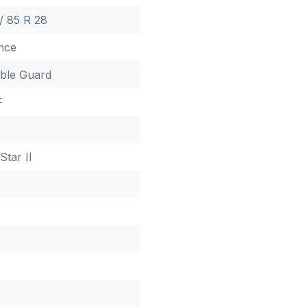
/ 85 R 28
ance
ble Guard
F
Star II
2