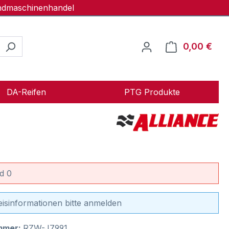
andmaschinenhandel
0,00 €
Ware
DA-Reifen
PTG Produkte
d 0
eisinformationen bitte anmelden
mmer:
RZW-J7991