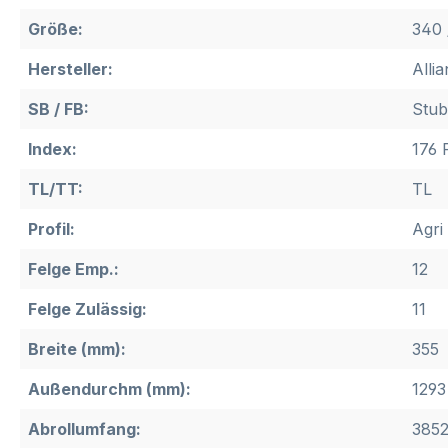
Größe:
340 
Hersteller:
Alli
SB / FB:
Stub
Index:
176 
TL/TT:
TL
Profil:
Agri 
Felge Emp.:
12
Felge Zulässig:
11
Breite (mm):
355
Außendurchm (mm):
1293
Abrollumfang:
385