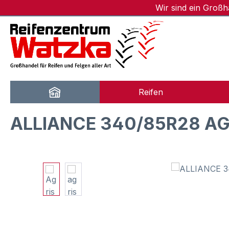
Wir sind ein Groß
m Hauptinhalt springen
Zur Suche springen
Zur Hauptnavigation springen
Reifen
ALLIANCE 340/85R28 AGR
Bildergalerie überspringen