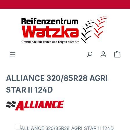
Zum Hauptinhalt springen
Ware
ALLIANCE 320/85R28 AGRI
STAR II 124D
Bildergalerie überspringen