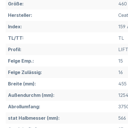
Größe:
460 
Hersteller:
Ceat
Index:
159 
TL/TT:
TL
Profil:
LIF
Felge Emp.:
15
Felge Zulässig:
16
Breite (mm):
455
Außendurchm (mm):
125
Abrollumfang:
375
stat Halbmesser (mm):
566