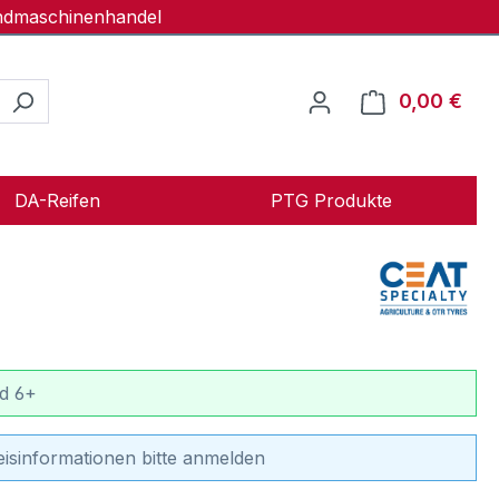
andmaschinenhandel
0,00 €
Ware
DA-Reifen
PTG Produkte
d 6+
eisinformationen bitte anmelden