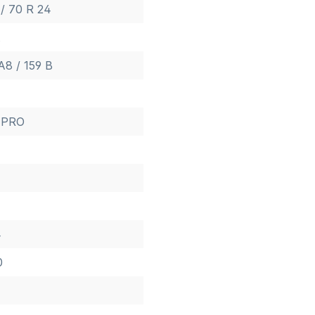
/ 70 R 24
A8 / 159 B
TPRO
4
0