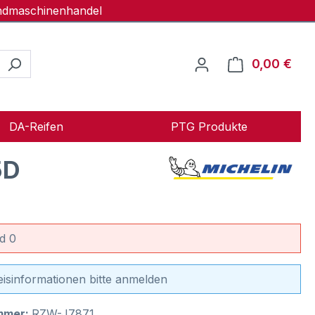
andmaschinenhandel
0,00 €
Ware
DA-Reifen
PTG Produkte
5D
d 0
eisinformationen bitte anmelden
mmer:
RZW-J7871