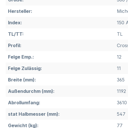
Hersteller:
Mich
Index:
150 
TL/TT:
TL
Profil:
Cros
Felge Emp.:
12
Felge Zulässig:
11
Breite (mm):
365
Außendurchm (mm):
1192
Abrollumfang:
3610
stat Halbmesser (mm):
547
Gewicht (kg):
77