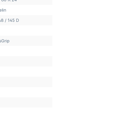
elin
A8 / 145 D
sGrip