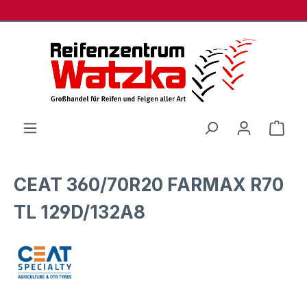
Zum Hauptinhalt springen
Ware
CEAT 360/70R20 FARMAX R70
TL 129D/132A8