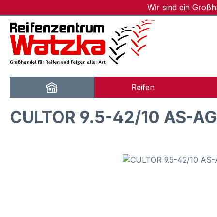
Wir sind ein Groß
m Hauptinhalt springen
Zur Suche springen
Zur Hauptnavigation springen
Reifen
CULTOR 9.5-42/10 AS-AGR
Bildergalerie überspringen